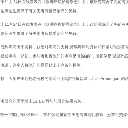
11月24日在线发表在《欧洲癌症护理杂志》上，该研究综合了先前有
为临床医生提供了有关患者所接受治疗的见解。
11月24日在线发表在《欧洲癌症护理杂志》上，该研究综合了先前有
为临床医生提供了有关患者所接受治疗的见解。
到疼痛出乎意料，缺乏对疼痛的支持;持续疼痛对身体和日常功能的影响;
描述疼痛。起初，参与者形容他们的疼痛是“刺痛的”，感觉像是“被蒸汽压
的流逝，许多人将他们的经历贴上了痛苦的标签。
大学布里斯托尔分校的茱莉亚·阿穆古姆(音译，Julie Armoogum
究的医学博士Liz Ball可能与研究结果有关。
的一位前乳房外科医生，在40岁时被诊断出患有III期乳腺癌。她在社交媒体和