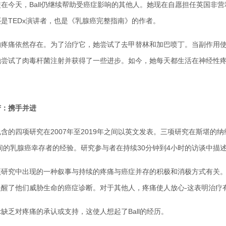
天，Ball仍继续帮助受癌症影响的其他人。她现在自愿担任英国非营
是TEDx演讲者，也是《乳腺癌完整指南》的作者。
痛依然存在。为了治疗它，她尝试了去甲替林和加巴喷丁。当副作用使
她尝试了肉毒杆菌注射并获得了一些进步。如今，她每天都生活在神经性
苦：携手并进
四项研究在2007年至2019年之间以英文发表。三项研究在斯堪的纳
之间的乳腺癌幸存者的经验。研究参与者在持续30分钟到4小时的访谈中描
究中出现的一种叙事与持续的疼痛与癌症并存的积极和消极方式有关。
提醒了他们威胁生命的癌症诊断。对于其他人，疼痛使人放心-这表明治疗
乏对疼痛的承认或支持，这使人想起了Ball的经历。