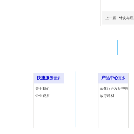
上一篇
针灸与癌
Adress
广州市黄埔区南云五路11号光正
科技产业园厂房A栋502房
快捷服务
产品中心
更多
更多
关于我们
放化疗并发症护理
企业资质
放疗耗材