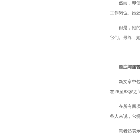
然而，即使在今
工作岗位。她还
但是，她的疼
它们。最终，
癌症与痛
新文章中包含的
在26至83岁
在所有四项研
些人来说，它
患者还表示缺