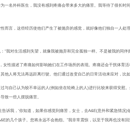
“作为一名外科医生，我没有感到疼痛会带来多大的痛苦。我等待了很长时
而言，这些经历使他们产生了被抛弃的感觉，就好像他们独自一人处理
“我对生活感到失望，就像我被抛弃和完全孤独一样。不是被我的同伴抛
样，女性描述了疼痛如何影响她们在工作场所的表现。疼痛还会干扰体育活
。其他人将无法再远距离行驶。他们通过改变自己的日常活动来应对，比
与自己认为较不幸运的人(例如坐在轮椅上的人)进行比较来获得安慰。
会导致一些人摆脱痛苦。
诉我，'你知道，如果你感觉到痛苦，女士，去A&E(意外和紧急情况)
A&E的几个孩子。您将永远不会抱怨。”我非常震惊，以至于我再也没有回