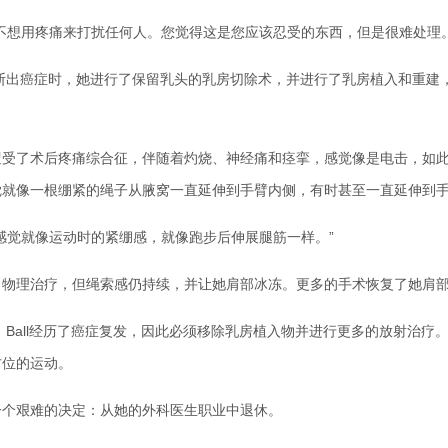
想用疼痛来打扰任何人。您觉得这是您应该忍受的东西，但是很难处理。
断出癌症时，她进行了保留乳头的乳房切除术，并进行了乳房植入和重建
了术后疼痛综合征，伴随着灼烧、神经痛和痉挛，感觉像是电击，如此
觉就像一根绷紧的绳子从腋窝一直延伸到手臂内侧，有时甚至一直延伸到
觉就像运动时的紧绷感，就像跑步后伸展腿筋一样。”
理治疗，但绳索感仍持续，并让她肩部冰冻。更多的手术恢复了她肩部
Ball经历了癌症复发，因此必须移除乳房植入物并进行更多的放射治疗
方位的运动。
艰难的决定：从她的外科医生职业中退休。