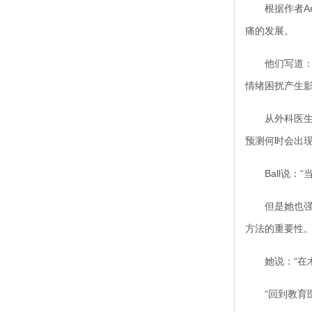
根据作者Arm
痛的发展。
他们写道：“
情绪困扰产生影
从外科医生的
预测何时会出
Ball说：“
但是她也强调
方法的重要性
她说：“在术
“回到教育医