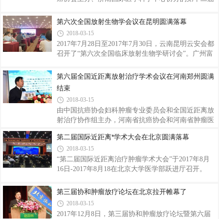
济南放射肿瘤学国际高峰论坛暨第七届济南放射肿瘤
学青年论坛在济南举行。
第六次全国放射生物学会议在昆明圆满落幕
2018-03-15
2017年7月28日至2017年7月30日，云南昆明云安会都
召开了“第六次全国临床放射生物学研讨会”。广州富
瑞医疗科技有限公司(下面简称为广州富瑞)作为主要
参展商出席了此次会议。
第六届全国近距离放射治疗学术会议在河南郑州圆满
结束
2018-03-15
由中国抗癌协会妇科肿瘤专业委员会和全国近距离放
射治疗协作组主办，河南省抗癌协会和河南省肿瘤医
院承办的第六届全国近距离放射治疗会议，于11 月3
第二届国际近距离*学术大会在北京圆满落幕
日-11月5日在河南省郑州市召开。广州富瑞医疗科技
2018-03-15
有限公司(下面简称为广州富瑞)作为主要的参展商出
席了此次会议。
“第二届国际近距离治疗肿瘤学术大会”于2017年8月
16日-2017年8月18在北京大学医学部跃进厅召开。
第三届协和肿瘤放疗论坛在北京拉开帷幕了
2018-03-15
2017年12月8日，第三届协和肿瘤放疗论坛暨第六届