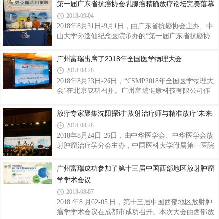
第一届广东省抗癌协会乳腺癌精确放疗论坛完美落幕
康科技有限公司(以下简称为“广州富瑞”)作为重要的
2018-09-04
参展商出席了此次会议。
2018年8月31日-9月1日，由广东省抗癌协会主办、中
山大学孙逸仙纪念医院承办的“第一届广东省抗癌协
会乳腺癌专业委员会乳腺癌精确放疗论坛”在广州大
厦成功召开。广州富瑞健康科技有限公司(以下简称
广州富瑞出席了2018年全国医学物理大会
为“广州富瑞”)作为重要的参展商出席了此次会议。
2018-08-28
2018年8月23日-26日，“CSMP2018年全国医学物理大
会”在北京成功召开。广州富瑞健康科技有限公司作
为重要的参展商出席了此次会议。
放疗专家聚集沈阳探讨“放射治疗师与精准放疗”未来
2018-08-28
2018年8月24日-26日，由中华医学会、中华医学会放
射肿瘤治疗学分会主办，中国医科大学附属第一医院
承办的“2018年中华医学会放射治疗技术学学术会
议”在辽阳省沈阳市成功召开。广州富瑞健康科技有
广州富瑞成功参加了第十三届中国西部地区放射肿瘤
限公司(以下简称“广州富瑞”)被邀请出席了此次会
学学术会议
议。
2018-08-07
2018 年8 月02-05 日，第十三届中国西部地区放射肿
瘤学学术会议在成都市成功召开。本次大会由西部放