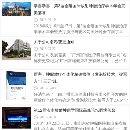
射治疗协会、四川省西部放射治疗协会主办，四川省
恭喜恭喜，第3届金陵国际放射肿瘤治疗学术年会完
西部放射治疗协会、四川省肿瘤医院承办，四川省抗
美落幕
癌协会协办。广州富瑞健康科技有限公司(以下简称
为“广州富瑞”)有幸参加了此次会议。
2018-06-19
2018年6月16日至17日，第3届金陵国际放射肿瘤治疗
学学术年会暨放疗质控与靶区勾画研讨会在南京举
行。广州富瑞健康科技有限公司(以下简称广州富瑞)
关于公司名称变更通知
有幸参与了此次会议。
2018-05-22
由于公司发展需要，“广州富瑞医疗科技有限公司”名
称变更登记为“广州富瑞健康科技有限公司”，已经由
工商局核准。除了名称变更，其他保持不变。
厉害，肿瘤放疗个体化精确摆位（发泡胶技术）被写
入“十三五”规
2018-05-03
好消息来了，由广州富瑞健康科技有限公司开发的肿
瘤放疗个体化精确定位(发泡胶技术)被写入于2016年7
月出版的“十三五”规划的高等教科书《放射治疗技术
第12届济南放射肿瘤学国际高峰论坛圆满落幕
学》里面，在这本书里面，发泡胶技术作为一个独立
2018-04-10
的小节展示。
2018年3月22日-25日，由山东省肿瘤医院和山东省抗
癌协会主办、济南国际医学科学中心协办的第十二届