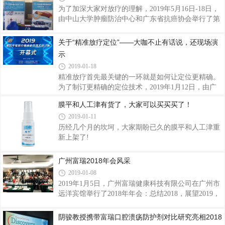
为了加深大家对放疗的理解，2019年5月16日-18日，
由中山大学肿瘤防治中心和广东省抗癌协会举行了第
五届广州放射肿瘤学论坛，本次主题为“基于临床试
验的肿瘤放射治疗及新技术”，目的是从基础，探索
关于“精准放疗定位”——大咖不止有话说，还现场演
放疗世界，为广大的放疗领域的青年专家开阔视野。
示
广州富瑞健康科技有限公司出席了此次会议。
2019-01-18
精准放疗首先最关键的一环就是如何让定位更精确。
为了制订更精确的定位技术，2019年1月12日，由广
州医科大学附属第一医院主办，广州富瑞健康科技有
膜平和人工津有货了，大家可以买买买了！
限公司(以下简称为“广州富瑞”)承办的首届羊城放疗
2019-01-11
精准定位技术研讨会于广州医科大学附属第一医院16
楼学术会议室如期举行，来自国内放疗领域的专家莅
历经几个月的坎坷，大家期盼已久的膜平和人工津重
临本次学术研讨会。
新上架了!
广州富瑞2018年会风采
2019-01-08
2019年1月5日，广州富瑞健康科技有限公司在广州市
远洋宾馆举行了2018年年会：总结2018，展望2019，
统一共识。
阴骏教授携带富瑞口腔溃疡防护剂对比研究亮相2018