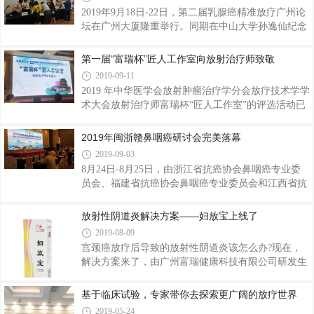
2019年9月18日-22日，第二届乳腺癌精准放疗广州论
坛在广州大厦隆重举行。同期在中山大学孙逸仙纪念
医院举行第二期乳腺癌放疗靶区勾画、物理计划设计
和精确体位固定学习班。
第一届“富瑞杯”匠人工作室向放射治疗师致敬
2019-09-11
2019 年中华医学会放射肿瘤治疗学分会放疗技术学学
术大会放射治疗师富瑞杯“匠人工作室”的评选活动已
于 9 月 8 日在江西南昌圆满结束。广州富瑞大力支持
了此次会议的举办。
2019年闽浙赣鼻咽癌研讨会完美落幕
2019-09-03
8月24日-8月25日，由浙江省抗癌协会鼻咽癌专业委
员会、福建省抗癌协会鼻咽癌专业委员会和江西省抗
癌协会鼻咽癌专业委员会主办，浙江省肿瘤医院承办
的“2019年闽浙赣鼻咽癌诊疗研讨会”(国家级继续教育
放射性阴道炎解决方案——妇放宝上线了
项目)在历史名城浙江金华顺利召开。广州富瑞健康
2019-08-09
科技有限公司(以下简称“广州富瑞”)有幸出席了此次
宫颈癌放疗后导致的放射性阴道炎该怎么办?现在，
会议。
解决方案来了，由广州富瑞健康科技有限公司研发生
产的妇放宝上线了，专门用来解决放疗导致的阴道
炎。
基于临床试验，专家带你去探索更广阔的放疗世界
2019-05-24