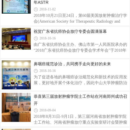
年ASTR
2018-11-02
2018年10月21日至24日，第60届美国放射肿瘤治疗学
会(American Society for Therapeutic Radiology and
Oncology，ASTRO)年会于美国·圣安东尼奥会议中心
祝贺广东省抗癌协会放疗专委会圆满落幕
顺利召开。阴骏教授携带富瑞口腔溃疡防护剂对比研
2018-10-16
究亮相此次大会。
由广东省抗癌协会主办、佛山市第一人民医院承办的
“2018广东省抗癌协会放疗专委会学术年会”于2018年
10月12日～2018年10月14日在佛山圆满召开。广州富
瑞健康科技有限公司作为重要的参展商出席了此次会
鼻咽癌规范诊治，共同携手走向更好的未来
议。
2018-10-16
为了促进各地的鼻咽癌诊治规范化和新技术的应用发
展，更好地开展个体化治疗，因此中山大学肿瘤防治
中心开展了为期3天的“鼻咽癌放射治疗规范和新技术
应用学习班”。
恭喜第三届放射肿瘤学院士工作站在河南郑州成功召
开
2018-09-04
2018年8月31日-9月1日，第三届河南省放射肿瘤学院
士工作站、河南省肿瘤放疗重点实验室研讨会暨肿瘤
放射治疗新进展学习班在郑州隆重举行。广州富瑞健