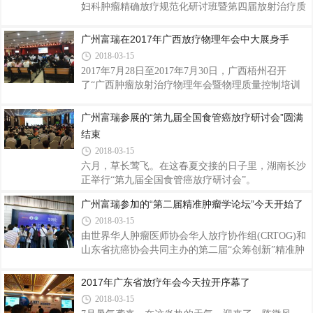
妇科肿瘤精确放疗规范化研讨班暨第四届放射治疗质
量控制规范化研讨班在北京拉开帷幕了，本次会议由
中国医学科学院北京协和医院、中国医学装备协会放
广州富瑞在2017年广西放疗物理年会中大展身手
疗装备与技术分会、北京市放射治疗质量控制和改进
2018-03-15
中心主办。广州富瑞医疗科技有限公司(以下简称
2017年7月28日至2017年7月30日，广西梧州召开
为“广州富瑞”)作为主要参展商出席了此次会议。
了“广西肿瘤放射治疗物理年会暨物理质量控制培训
班”，本次会议聚集了广西的著名放疗技术人员，广
州富瑞医疗科技有限公司(下面简称为广州富瑞)作为
广州富瑞参展的“第九届全国食管癌放疗研讨会”圆满
发泡胶技术厂商也参加了此次会议。
结束
2018-03-15
六月，草长莺飞。在这春夏交接的日子里，湖南长沙
正举行“第九届全国食管癌放疗研讨会”。
广州富瑞参加的“第二届精准肿瘤学论坛”今天开始了
2018-03-15
由世界华人肿瘤医师协会华人放疗协作组(CRTOG)和
山东省抗癌协会共同主办的第二届“众筹创新”精准肿
瘤学论坛暨华人放疗协作组2017年会，于2017年7月7
日在山东济南鲁能希尔顿酒店召开，会议上有来自美
2017年广东省放疗年会今天拉开序幕了
国、欧洲、澳洲、港台和中国大陆的华人肿瘤专家。
2018-03-15