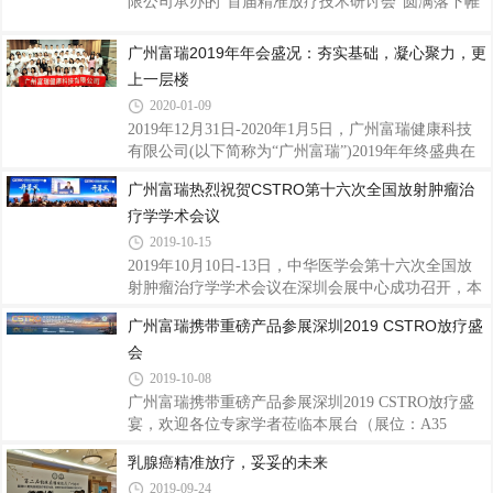
限公司承办的“首届精准放疗技术研讨会”圆满落下帷
幕
广州富瑞2019年年会盛况：夯实基础，凝心聚力，更
上一层楼
2020-01-09
2019年12月31日-2020年1月5日，广州富瑞健康科技
有限公司(以下简称为“广州富瑞”)2019年年终盛典在
广州成功召开，本次会议聚集了五湖四海的员工，给
广州富瑞热烈祝贺CSTRO第十六次全国放射肿瘤治
已过的2019年画上了一个圆满的句号，畅谈2020年更
疗学学术会议
好的愿景!
2019-10-15
2019年10月10日-13日，中华医学会第十六次全国放
射肿瘤治疗学学术会议在深圳会展中心成功召开，本
次邀请了国内外肿瘤大咖进行专题讲座，每个会场人
广州富瑞携带重磅产品参展深圳2019 CSTRO放疗盛
气爆满，学术氛围浓烈！广州富瑞健康科技有限公司
会
（以下简称为广州富瑞）赞助了本次盛会！
2019-10-08
广州富瑞携带重磅产品参展深圳2019 CSTRO放疗盛
宴，欢迎各位专家学者莅临本展台（展位：A35
号）！
乳腺癌精准放疗，妥妥的未来
2019-09-24