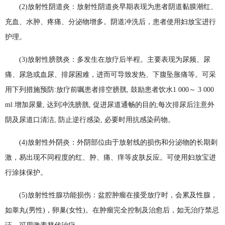
(2)放射性阴道炎：放射性阴道炎早期表现为患者阴道黏膜潮红、
充血、水肿、疼痛、分泌物增多。阴道冲洗后，患者使用妇放宝进行
护理。
(3)放射性膀胱炎：多发生在放疗后半程。主要表现为尿频、尿
痛、尿急或血尿、排尿困难，进而可导致发热、下腹坠胀痛等。可采
用下列措施预防:放疗前嘱患者排空膀胱, 鼓励患者饮水1 000～ 3 000
ml 增加尿量, 达到冲洗膀胱, 促进尿道通畅的目的;每次排尿后注意外
阴及尿道口清洁, 防止逆行感染, 必要时用抗感染药物。
(4)放射性外阴炎：外阴部位由于放射线的损伤和分泌物的长期刺
激，易出现不同程度的红、肿、痛、痒等皮肤反应。可使用妇放宝进
行涂抹保护。
(5)放射性性腺功能损伤：盆腔肿瘤在接受放疗时，会累及性腺，
如睾丸(男性)，卵巢(女性)。在肿瘤完全控制及治愈后，如无治疗禁忌