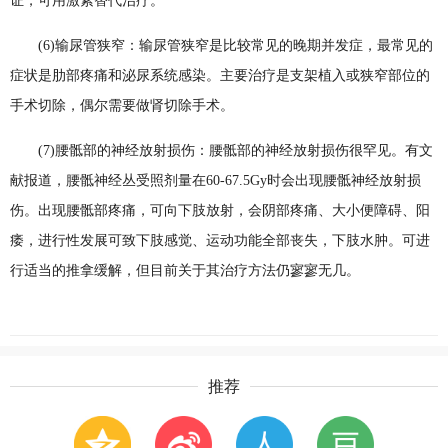
证，可用激素替代治疗。
(6)输尿管狭窄：输尿管狭窄是比较常见的晚期并发症，最常见的
症状是肋部疼痛和泌尿系统感染。主要治疗是支架植入或狭窄部位的
手术切除，偶尔需要做肾切除手术。
(7)腰骶部的神经放射损伤：腰骶部的神经放射损伤很罕见。有文
献报道，腰骶神经丛受照剂量在60-67.5Gy时会出现腰骶神经放射损
伤。出现腰骶部疼痛，可向下肢放射，会阴部疼痛、大小便障碍、阳
痿，进行性发展可致下肢感觉、运动功能全部丧失，下肢水肿。可进
行适当的推拿缓解，但目前关于其治疗方法仍寥寥无几。
推荐