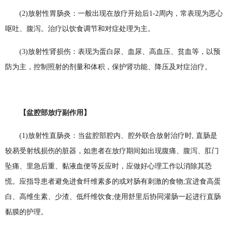
(2)放射性胃肠炎：一般出现在放疗开始后1-2周内，常表现为恶心
呕吐、腹泻。治疗以饮食调节和对症处理为主。
(3)放射性肾损伤：表现为蛋白尿、血尿、高血压、贫血等，以预
防为主，控制照射的剂量和体积，保护肾功能、降压及对症治疗。
【盆腔部放疗副作用】
(1)放射性直肠炎：当盆腔部腔内、腔外联合放射治疗时, 直肠是
较易受射线损伤的脏器，如患者在放疗期间如出现腹痛、腹泻、肛门
坠痛、里急后重、黏液血便等反应时，应做好心理工作以消除其恐
慌。应指导患者避免进食纤维素多的或对肠有刺激的食物;宜进食高蛋
白、高维生素、少渣、低纤维饮食;使用舒里后协同灌肠一起进行直肠
黏膜的护理。