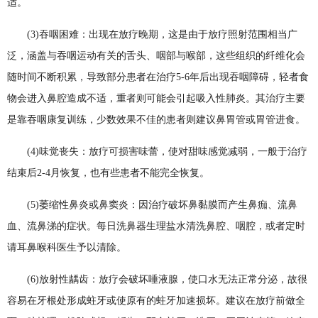
适。
(3)吞咽困难：出现在放疗晚期，这是由于放疗照射范围相当广
泛，涵盖与吞咽运动有关的舌头、咽部与喉部，这些组织的纤维化会
随时间不断积累，导致部分患者在治疗5-6年后出现吞咽障碍，轻者食
物会进入鼻腔造成不适，重者则可能会引起吸入性肺炎。其治疗主要
是靠吞咽康复训练，少数效果不佳的患者则建议鼻胃管或胃管进食。
(4)味觉丧失：放疗可损害味蕾，使对甜味感觉减弱，一般于治疗
结束后2-4月恢复，也有些患者不能完全恢复。
(5)萎缩性鼻炎或鼻窦炎：因治疗破坏鼻黏膜而产生鼻痂、流鼻
血、流鼻涕的症状。每日洗鼻器生理盐水清洗鼻腔、咽腔，或者定时
请耳鼻喉科医生予以清除。
(6)放射性龋齿：放疗会破坏唾液腺，使口水无法正常分泌，故很
容易在牙根处形成蛀牙或使原有的蛀牙加速损坏。建议在放疗前做全