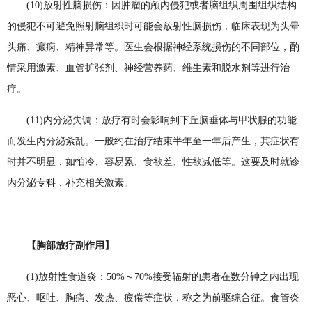
(10)放射性脑损伤：因肿瘤的颅内侵犯或者脑组织周围组织结构
的侵犯不可避免照射脑组织时可能会放射性脑损伤，临床表现为头晕
头痛、癫痫、精神异常等。医生会根据神经系统损伤的不同部位，酌
情采用激素、血管扩张剂、神经营养药、维生素和脱水剂等进行治
疗。
(11)内分泌失调：放疗有时会影响到下丘脑垂体与甲状腺的功能
而发生内分泌紊乱。一般约在治疗结束半年至一年后产生，其症状有
时并不明显，如怕冷、容易累、食欲差、性欲减低等。这要及时就诊
内分泌专科，补充相关激素。
【胸部放疗副作用】
(1)放射性食道炎：50%～70%接受辐射的患者在数分钟之内出现
恶心、呕吐、胸痛、发热、疲倦等症状，称之为前驱综合征。食管炎