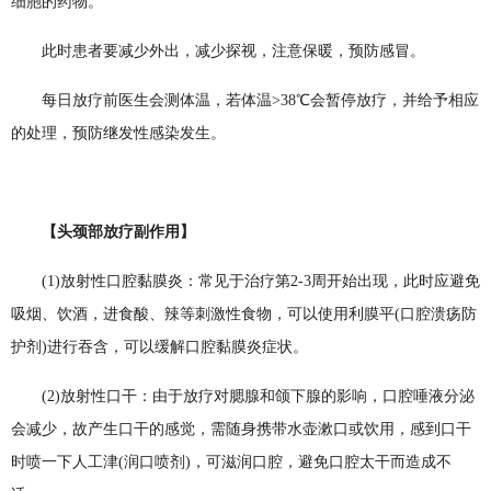
细胞的药物。
此时患者要减少外出，减少探视，注意保暖，预防感冒。
每日放疗前医生会测体温，若体温>38℃会暂停放疗，并给予相应
的处理，预防继发性感染发生。
【头颈部放疗副作用】
(1)放射性口腔黏膜炎：常见于治疗第2-3周开始出现，此时应避免
吸烟、饮酒，进食酸、辣等刺激性食物，可以使用利膜平(口腔溃疡防
护剂)进行吞含，可以缓解口腔黏膜炎症状。
(2)放射性口干：由于放疗对腮腺和颌下腺的影响，口腔唾液分泌
会减少，故产生口干的感觉，需随身携带水壶漱口或饮用，感到口干
时喷一下人工津(润口喷剂)，可滋润口腔，避免口腔太干而造成不