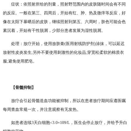
症状：依照射所给的剂量，照射野范围内的皮肤随时间会有不同
的反应。一般在第三、四周后，开始有红、肿、热及微痒等反应，好
像在太阳下暴晒后的皮肤，继续照射到第五、六周时，肤色可能会色
素沉着，开始有干性脱屑，少部分患者发展为湿性脱屑。
处理：放疗开始，使用放肤膏(医用射线防护剂)涂抹，可以延迟
放射性皮炎发生;另外不要使用刺激性的化妆品;穿宽松柔软的棉质衣
服;避免使用肥皂。
【骨髓抑制】
放疗会引起骨髓造血功能被抑制，所以在患者放疗期间应遵医嘱
每周查血常规一次，并注意观察有无发热。
如患者连续3天白细胞<3.0×109/L，医生会停止放疗，并给予升白