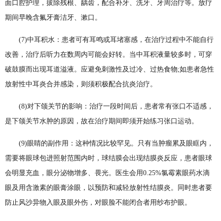
面口腔护理，拔除残根、龋齿，配合补牙、洗牙、牙周治疗等。放疗
期间早晚含氟牙膏洁牙、漱口。
(7)中耳积水：患者可有耳鸣或耳堵塞感，在治疗过程中不能自行
改善，治疗后听力在数周内可能会好转。当中耳积液量较多时，可穿
破鼓膜而出现耳道溢液。应避免刺激性及过冷、过热食物;如患者急性
放射性中耳炎合并感染，则须积极配合抗炎治疗。
(8)对下颌关节的影响：治疗一段时间后，患者常有张口不适感，
是下颌关节水肿的原因，故在治疗期间即须开始练习张口运动。
(9)眼睛的副作用：这种情况比较罕见。只有当肿瘤累及眼眶内，
需要将眼球包进照射范围内时，球结膜会出现结膜炎反应，患者眼球
会明显充血，眼分泌物增多、畏光。医生会用0.25%氯霉素眼药水滴
眼及用含激素的眼膏涂眼，以预防和减轻放射性结膜炎。同时患者要
防止风沙异物入眼及眼外伤，对眼脸不能闭合者用纱布护眼。