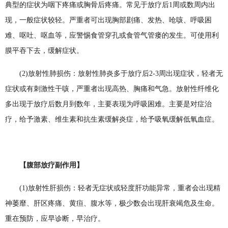
典型的症状为咽下疼痛或胸骨后疼痛。常见于放疗后1周或数周内出
现，一般症状较轻。严重者可出现胸部剧痛、发热、呛咳、呼吸困
难、呕吐、呕血等，应警惕食管穿孔或食管气管瘘的发生。可使用利
膜平吞下去，缓解症状。
(2)放射性肺损伤：放射性肺炎多于放疗后2-3周出现症状，轻者无
症状或有刺激性干咳，严重者出现高热、胸痛和气急。放射性纤维化
多出现于放疗后数月到数年，主要表现为呼吸困难。主要是对症治
疗，给予激素、维生素和抗生素缓解炎症，给予吸氧缓解低氧血症。
【腹部放疗副作用】
(1)放射性肝损伤：轻者无症状或轻度肝功能异常，重者会出现精
神萎靡、肝区疼痛、黄疸、腹水等，极少数会出现肝衰竭危及生命。
重在预防，应早诊断，早治疗。